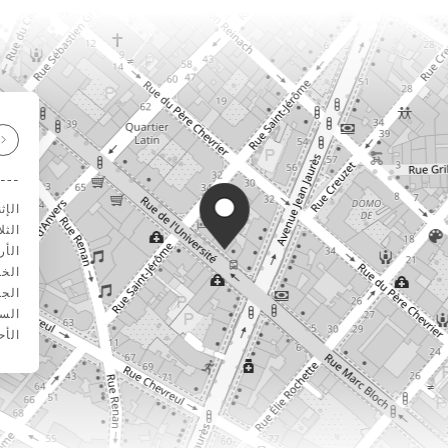
الإث
الثلا
الأر
الخ
الجم
الس
الأح