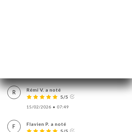
avez demandé au complet....
20/02/2026
•
02:55
Mathis B. a noté
M
5/5
Équipe aux petits soins, très souriante.
Restaurant familial, nourriture bonne et
diverse ! Je recommande
16/02/2026
•
05:51
Rémi V. a noté
R
5/5
15/02/2026
•
07:49
Flavien P. a noté
F
5/5