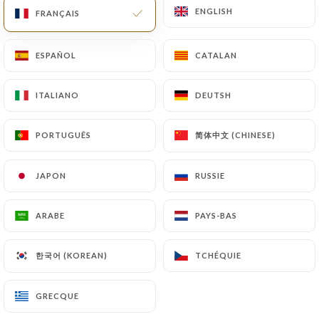
ENGLISH
ENGLISH
FRANÇAIS
FRANÇAIS
Pierre-Alexandre C. a noté
ESPAÑOL
ESPAÑOL
CATALAN
CATALAN
P
5/5
05/07/2026
•
12:03
ITALIANO
ITALIANO
DEUTSH
DEUTSH
简体中文 (CHINESE)
简体中文 (CHINESE)
Mathilde E. a noté
PORTUGUÊS
PORTUGUÊS
M
4/5
Bon rapport qualité prix
JAPON
JAPON
RUSSIE
RUSSIE
24/06/2026
•
11:50
ARABE
ARABE
PAYS-BAS
PAYS-BAS
benoit C. a noté
B
5/5
한국어 (KOREAN)
한국어 (KOREAN)
TCHÉQUIE
TCHÉQUIE
Top, les aliments sont bons, pas eu a
attendre pour les divers plats! Un bon
GRECQUE
GRECQUE
moment en famille!