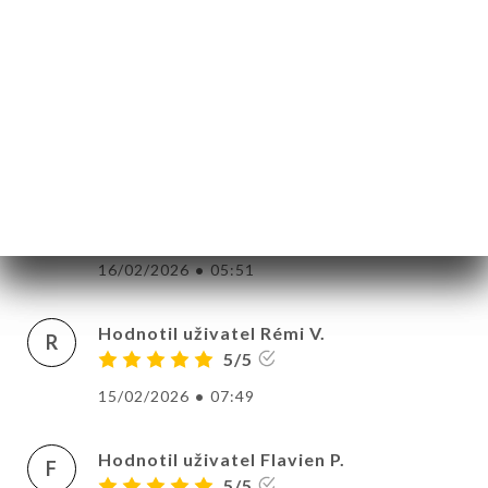
avez demandé au complet....
20/02/2026
•
02:55
Hodnotil uživatel Mathis B.
M
5/5
Équipe aux petits soins, très souriante.
Restaurant familial, nourriture bonne et
diverse ! Je recommande
16/02/2026
•
05:51
Hodnotil uživatel Rémi V.
R
5/5
15/02/2026
•
07:49
Hodnotil uživatel Flavien P.
F
5/5