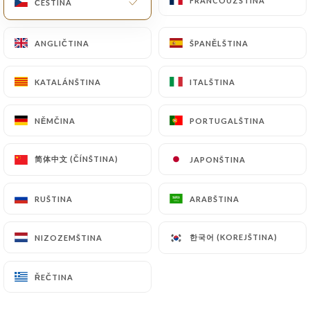
FRANCOUZŠTINA
FRANCOUZŠTINA
ČEŠTINA
ČEŠTINA
ANGLIČTINA
ANGLIČTINA
ŠPANĚLŠTINA
ŠPANĚLŠTINA
Hodnotil uživatel Pierre-Alexandre C.
P
5/5
KATALÁNŠTINA
KATALÁNŠTINA
ITALŠTINA
ITALŠTINA
05/07/2026
•
12:03
NĚMČINA
NĚMČINA
PORTUGALŠTINA
PORTUGALŠTINA
Hodnotil uživatel Mathilde E.
M
4/5
简体中文 (ČÍNŠTINA)
简体中文 (ČÍNŠTINA)
JAPONŠTINA
JAPONŠTINA
Bon rapport qualité prix
24/06/2026
•
11:50
RUŠTINA
RUŠTINA
ARABŠTINA
ARABŠTINA
Hodnotil uživatel benoit C.
B
한국어 (KOREJŠTINA)
한국어 (KOREJŠTINA)
NIZOZEMŠTINA
NIZOZEMŠTINA
5/5
Top, les aliments sont bons, pas eu a
ŘEČTINA
ŘEČTINA
attendre pour les divers plats! Un bon
moment en famille!