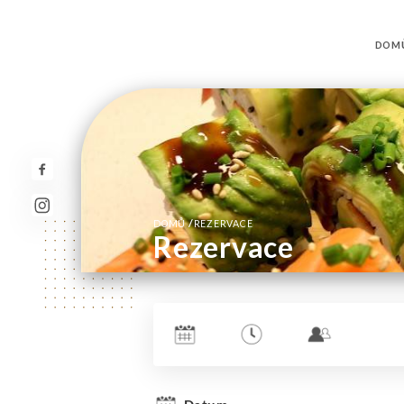
DOM
/
DOMŮ
REZERVACE
Rezervace