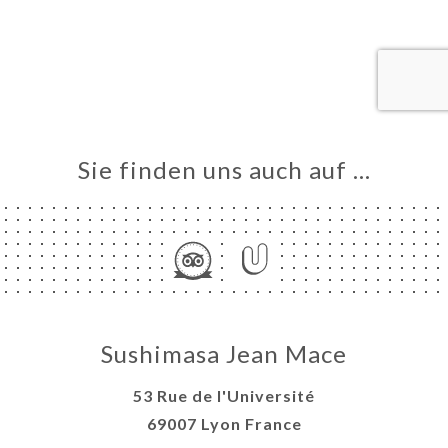
VIEREN
LLUNG
ERIE
RTUNG
NÜ
Sie finden uns auch auf …
TAKT
Sushimasa Jean Mace
53 Rue de l'Université
69007 Lyon France